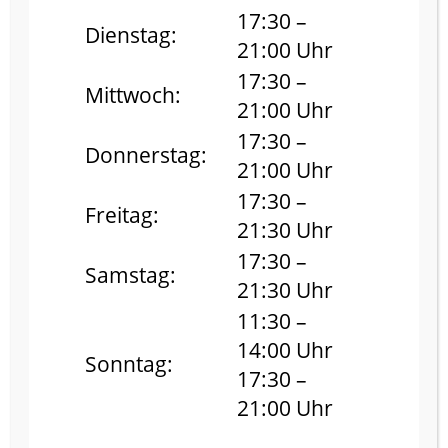
BIETEN EINEN
17:30 –
Dienstag:
ERLESENEN
21:00 Uhr
WOHNKOMFORT!
LICHTDURCHFLUT
17:30 –
Mittwoch:
ETE BÄDER UND
21:00 Uhr
EIN EDLES
17:30 –
MOBILIAR
Donnerstag:
UNTERSTREICHEN
21:00 Uhr
DEN DEZENTEN
17:30 –
LUXUS! LASSEN SIE
Freitag:
SICH VOM
21:30 Uhr
CHARME DIESER
17:30 –
ZIMMER
Samstag:
BEZAUBERN.
21:30 Uhr
COMFOR
11:30 –
T ZIMMER
14:00 Uhr
Sonntag:
17:30 –
Doppel
21:00 Uhr
Boxspringbett
(180 x 200 cm)